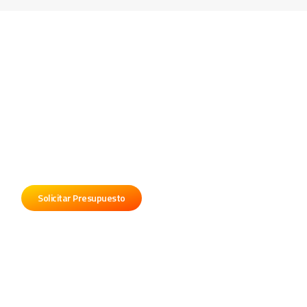
Contratá a Facundo Toro
Sí deseas que Facundo Toro toque en tu evento,
fiesta, boda o cumpleaño, comunicate con
nosotros.
Solicitar Presupuesto