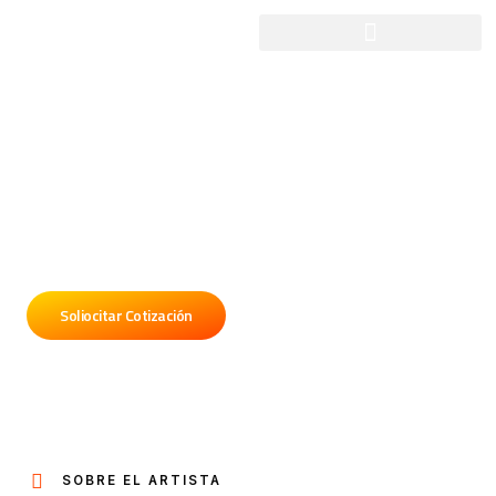
Facundo Toro
Contratá a Facundo Toro para tu fiesta o evento,
Alon Producciones nos encargamos del contrato,
traslado, organización y mediación con el artista.
Soliocitar Cotización
SOBRE EL ARTISTA