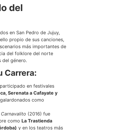
o del
dos en San Pedro de Jujuy,
ello propio de sus canciones,
 escenarios más importantes de
ia del folklore del norte
s del género.
 Carrera:
articipado en festivales
ca, Serenata a Cafayate y
n galardonados como
m
Carnavalito
(2016) fue
mbre como
La Trastienda
Córdoba)
y en los teatros más