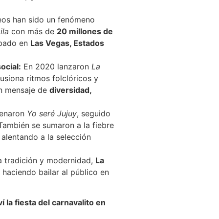
eos han sido un fenómeno
ila
con más de
20 millones de
abado en
Las Vegas, Estados
ocial:
En 2020 lanzaron
La
usiona ritmos folclóricos y
n mensaje de
diversidad,
renaron
Yo seré Jujuy
, seguido
 También se sumaron a la fiebre
, alentando a la selección
a tradición y modernidad,
La
haciendo bailar al público en
 la fiesta del carnavalito en