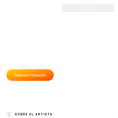
Patricia Sosa
Contratá a Patricia Sosa para tu fiesta o evento, Alon
Producciones nos encargamos del contrato,
traslado, organización y mediación con el artista.
Soliocitar Cotización
SOBRE EL ARTISTA